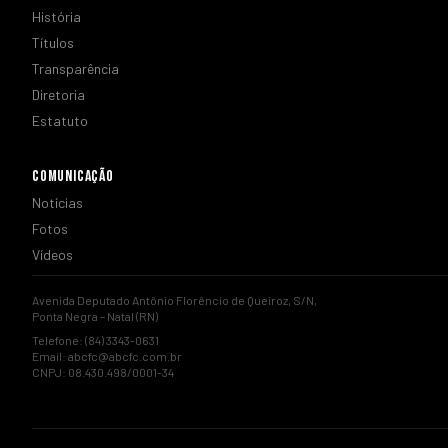
História
Títulos
Transparência
Diretoria
Estatuto
COMUNICAÇÃO
Notícias
Fotos
Vídeos
Avenida Deputado Antônio Florêncio de Queiroz, S/N,
Ponta Negra – Natal (RN)
Telefone: (84) 3343-0631
Email:
abcfc@abcfc.com.br
CNPJ: 08.430.498/0001-34