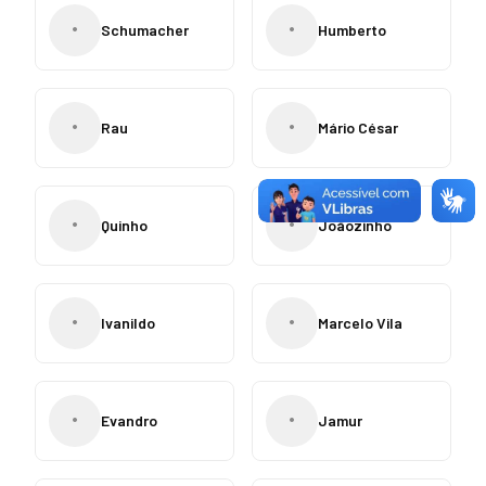
•
•
Schumacher
Humberto
•
•
Rau
Mário César
•
•
Quinho
Joãozinho
•
•
Ivanildo
Marcelo Vila
•
•
Evandro
Jamur