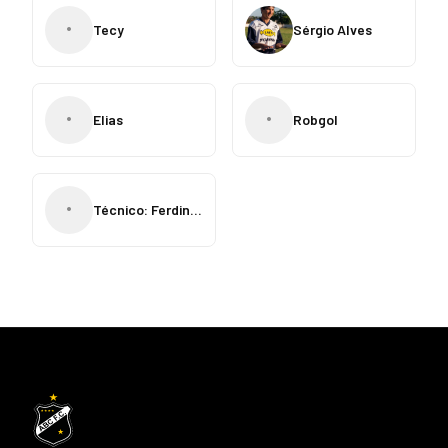
•
Tecy
Sérgio Alves
•
•
Elias
Robgol
•
Técnico: Ferdinando Teixeira