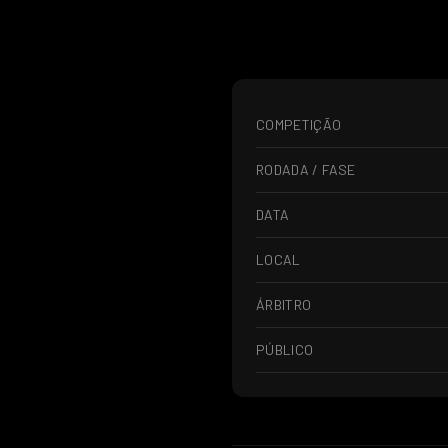
COMPETIÇÃO
RODADA / FASE
DATA
LOCAL
ÁRBITRO
PÚBLICO