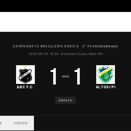
CAMPEONATO BRASILEIRO SÉRIE D
·
2ª FASE
ENCERRADO
2026-06-28
· 16:00
·
Arena das Dunas, Natal-RN
1
–
1
ABC F.C.
ALTOS/PI
EMPATE
S
VÍDEOS