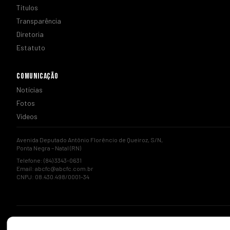
Títulos
Transparência
Diretoria
Estatuto
COMUNICAÇÃO
Notícias
Fotos
Vídeos
Avenida Deputado Antônio Florêncio de Queiroz, S/N,
Ponta Negra – Natal (RN)
Telefone: (84) 3343-0631
Email:
abcfc@abcfc.com.br
CNPJ: 08.430.498/0001-34