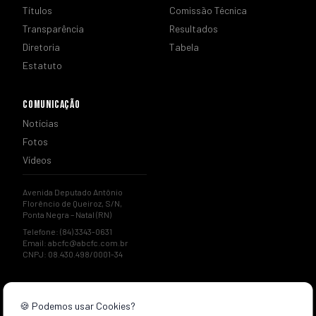
Títulos
Comissão Técnica
Transparência
Resultados
Diretoria
Tabela
Estatuto
COMUNICAÇÃO
Notícias
Fotos
Vídeos
Avenida Deputado Antônio
Florêncio de Queiroz, S/N,
Ponta Negra – Natal (RN)
Telefone: (84) 3343-0631
Email:
abcfc@abcfc.com.br
CNPJ: 08.430.498/0001-34
🍪 Podemos usar Cookies?