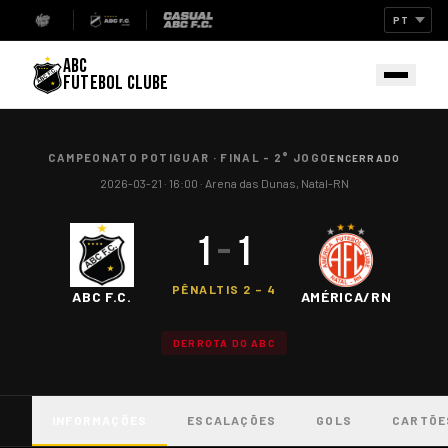
ABC
FUTEBOL CLUBE
CAMPEONATO POTIGUAR
·
FINAL - 2° JOGO
ENCERRADO
2026-03-21
· 16:00
·
Arena das Dunas, Natal-RN
1
–
1
PÊNALTIS
2
–
4
ABC F.C.
AMÉRICA/RN
DERROTA DO ABC
INFORMAÇÕES
ESCALAÇÕES
GOLS
CARTÕE