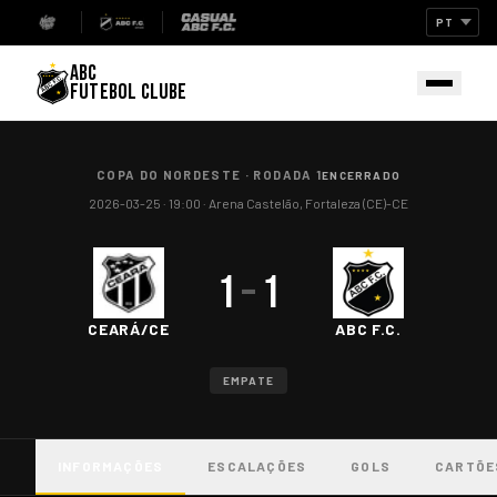
ABC
FUTEBOL CLUBE
COPA DO NORDESTE
·
RODADA 1
ENCERRADO
2026-03-25
· 19:00
·
Arena Castelão, Fortaleza (CE)-CE
1
–
1
CEARÁ/CE
ABC F.C.
EMPATE
INFORMAÇÕES
ESCALAÇÕES
GOLS
CARTÕE