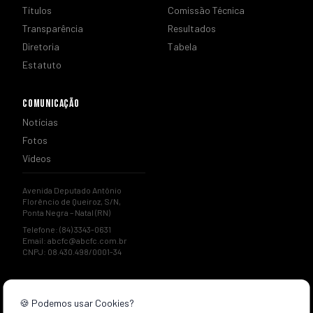
Títulos
Comissão Técnica
Transparência
Resultados
Diretoria
Tabela
Estatuto
COMUNICAÇÃO
Notícias
Fotos
Vídeos
Avenida Deputado Antônio
Florêncio de Queiroz, S/N,
Ponta Negra – Natal (RN)
Telefone: (84) 3343-0631
Email:
abcfc@abcfc.com.br
CNPJ: 08.430.498/0001-34
🍪 Podemos usar Cookies?