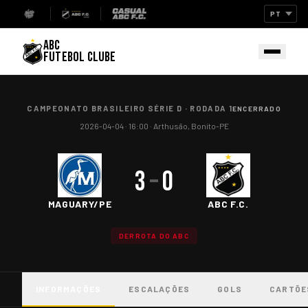
ABC
FUTEBOL CLUBE
CAMPEONATO BRASILEIRO SÉRIE D
·
RODADA 1
ENCERRADO
2026-04-04
· 16:00
·
Arthusão, Bonito-PE
3
–
0
MAGUARY/PE
ABC F.C.
DERROTA DO ABC
INFORMAÇÕES
ESCALAÇÕES
GOLS
CARTÕE