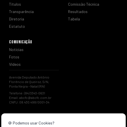
Títulos
Comissão Técnica
Transparência
Resultados
Diretoria
Tabela
Estatuto
COMUNICAÇÃO
Notícias
Fotos
Vídeos
Avenida Deputado Antônio
Florêncio de Queiroz, S/N,
Ponta Negra – Natal (RN)
Telefone: (84) 3343-0631
Email:
abcfc@abcfc.com.br
CNPJ: 08.430.498/0001-34
🍪 Podemos usar Cookies?