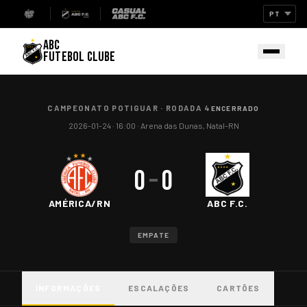
ABC
FUTEBOL CLUBE
CAMPEONATO POTIGUAR
·
RODADA 4
ENCERRADO
2026-01-24
· 16:00
·
Arena das Dunas, Natal-RN
0
–
0
AMÉRICA/RN
ABC F.C.
EMPATE
INFORMAÇÕES
ESCALAÇÕES
CARTÕES