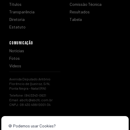
Títulos
Comissão Técnica
Transparência
Resultados
Diretoria
Tabela
Estatuto
COMUNICAÇÃO
Notícias
Fotos
Vídeos
Avenida Deputado Antônio
Florêncio de Queiroz, S/N,
Ponta Negra – Natal (RN)
Telefone: (84) 3343-0631
Email:
abcfc@abcfc.com.br
CNPJ: 08.430.498/0001-34
🍪 Podemos usar Cookies?