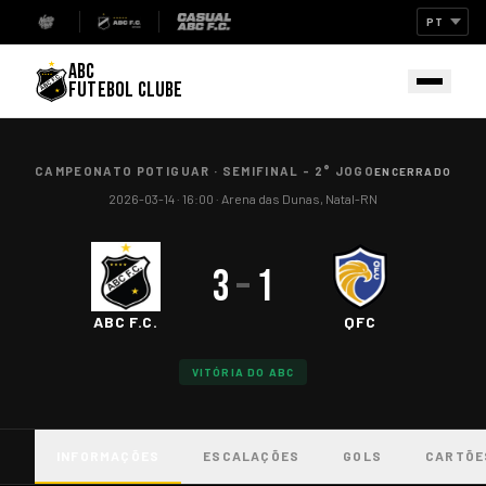
ABC
FUTEBOL CLUBE
CAMPEONATO POTIGUAR
·
SEMIFINAL - 2° JOGO
ENCERRADO
2026-03-14
· 16:00
·
Arena das Dunas, Natal-RN
3
–
1
ABC F.C.
QFC
VITÓRIA DO ABC
INFORMAÇÕES
ESCALAÇÕES
GOLS
CARTÕE