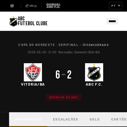
ABC
FUTEBOL CLUBE
COPA DO NORDESTE
·
SEMIFINAL - IDA
ENCERRADO
2026-05-20
· 21:00
·
Barradão, Salvador (BA)-BA
6
–
2
VITÓRIA/BA
ABC F.C.
DERROTA DO ABC
INFORMAÇÕES
ESCALAÇÕES
GOLS
CARTÕE