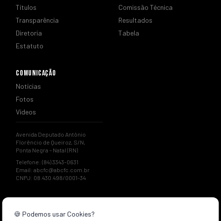
Títulos
Comissão Técnica
Transparência
Resultados
Diretoria
Tabela
Estatuto
COMUNICAÇÃO
Notícias
Fotos
Vídeos
Avenida Deputado Antônio
Florêncio de Queiroz, S/N,
Ponta Negra – Natal (RN)
Telefone: (84) 3343-0631
Email:
abcfc@abcfc.com.br
CNPJ: 08.430.498/0001-34
🍪 Podemos usar Cookies?