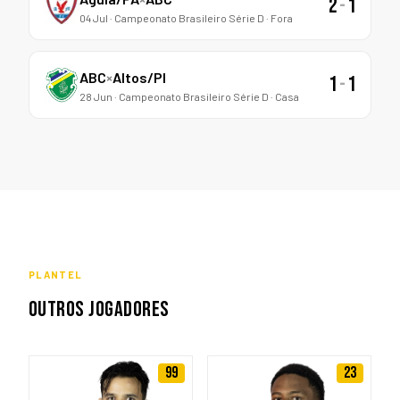
2
-
1
04 Jul · Campeonato Brasileiro Série D · Fora
ABC
×
Altos/PI
1
-
1
28 Jun · Campeonato Brasileiro Série D · Casa
PLANTEL
OUTROS JOGADORES
99
23