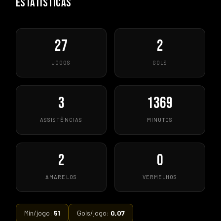
ESTATÍSTICAS
27
2
JOGOS
GOLS
3
1369
ASSISTÊNCIAS
MINUTOS
2
0
AMARELOS
VERMELHOS
Min/jogo:
51
Gols/jogo:
0,07