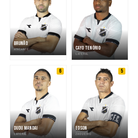
BRUNÃO
CAYO TENÓRIO
ATACANTE
LATERAL
6
5
DUDU MANDAI
EDSON
LATERAL
ZAGUEIRO