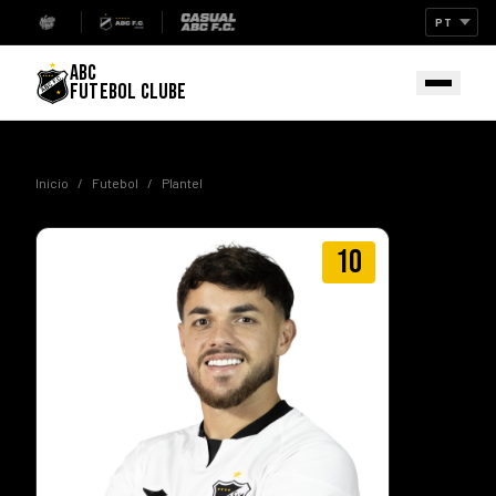
ABC
FUTEBOL CLUBE
Início
/
Futebol
/
Plantel
10