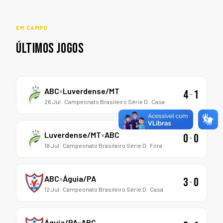
EM CAMPO
ÚLTIMOS JOGOS
ABC
×
Luverdense/MT
4
-
1
26 Jul · Campeonato Brasileiro Série D · Casa
Luverdense/MT
×
ABC
0
-
0
18 Jul · Campeonato Brasileiro Série D · Fora
ABC
×
Águia/PA
3
-
0
12 Jul · Campeonato Brasileiro Série D · Casa
Águia/PA
×
ABC