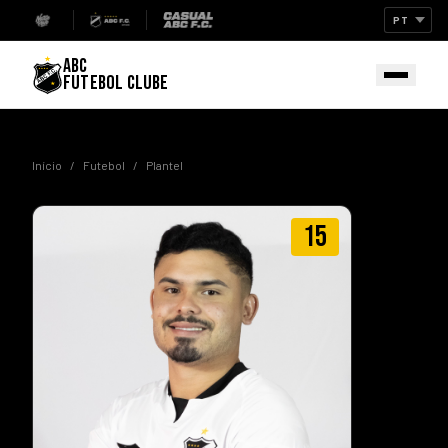
ABC
FUTEBOL CLUBE
Início
/
Futebol
/
Plantel
15