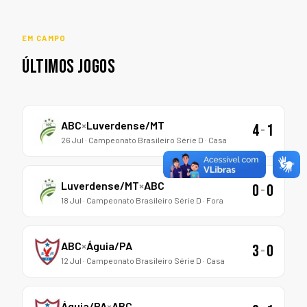
EM CAMPO
ÚLTIMOS JOGOS
ABC
×
Luverdense/MT
4
-
1
26 Jul · Campeonato Brasileiro Série D · Casa
Luverdense/MT
×
ABC
0
-
0
18 Jul · Campeonato Brasileiro Série D · Fora
ABC
×
Águia/PA
3
-
0
12 Jul · Campeonato Brasileiro Série D · Casa
Águia/PA
×
ABC