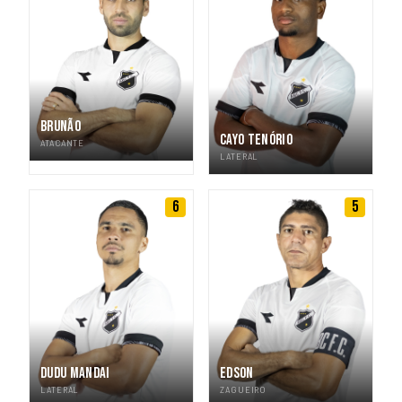
BRUNÃO
CAYO TENÓRIO
ATACANTE
LATERAL
6
5
DUDU MANDAI
EDSON
LATERAL
ZAGUEIRO