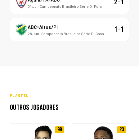
2
-
1
04 Jul · Campeonato Brasileiro Série D · Fora
ABC
×
Altos/PI
1
-
1
28 Jun · Campeonato Brasileiro Série D · Casa
PLANTEL
OUTROS JOGADORES
99
23