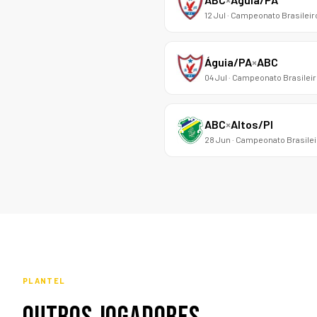
12 Jul · Campeonato Brasileir
Águia/PA
×
ABC
04 Jul · Campeonato Brasileir
ABC
×
Altos/PI
28 Jun · Campeonato Brasileir
PLANTEL