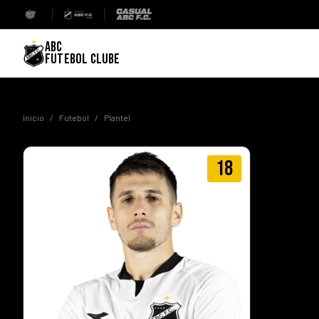
ABC
FUTEBOL CLUBE
Início
/
Futebol
/
Plantel
18