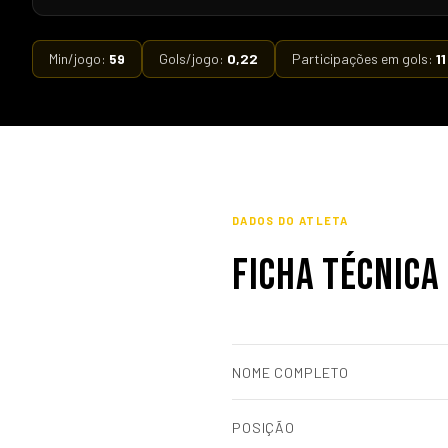
Min/jogo:
59
Gols/jogo:
0,22
Participações em gols:
11
DADOS DO ATLETA
FICHA TÉCNICA
NOME COMPLETO
POSIÇÃO