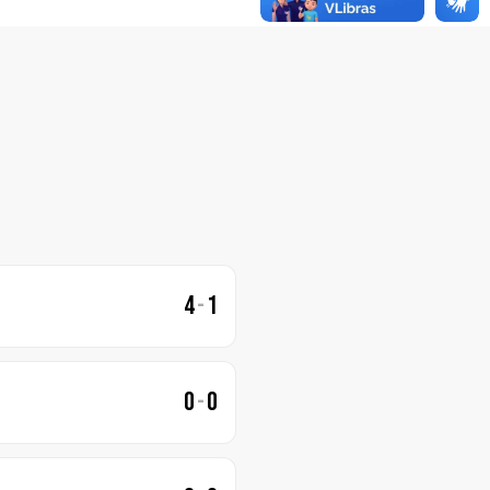
4
-
1
0
-
0