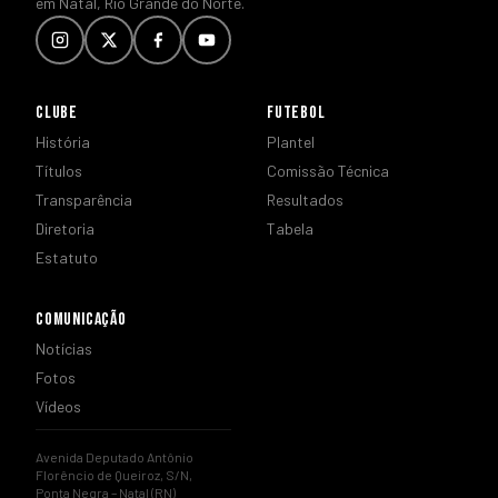
em Natal, Rio Grande do Norte.
CLUBE
FUTEBOL
História
Plantel
Títulos
Comissão Técnica
Transparência
Resultados
Diretoria
Tabela
Estatuto
COMUNICAÇÃO
Notícias
Fotos
Vídeos
Avenida Deputado Antônio
Florêncio de Queiroz, S/N,
Ponta Negra – Natal (RN)