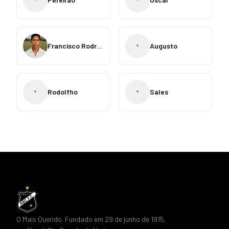
•
Francisco Rodrigues
Augusto
•
•
Rodolfho
Sales
O Mais Querido. Fundado em 29 de junho de 1915,