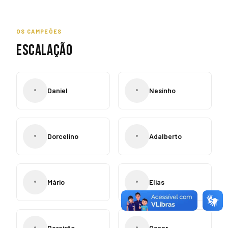
OS CAMPEÕES
ESCALAÇÃO
•
•
Daniel
Nesinho
•
•
Dorcelino
Adalberto
•
•
Mário
Elias
•
•
Pereirão
Oscar