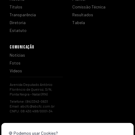
Títulos
Comissão Técnica
Transparência
Resultados
Diretoria
Tabela
Estatuto
COMUNICAÇÃO
Notícias
Fotos
Vídeos
Avenida Deputado Antônio
Florêncio de Queiroz, S/N,
Ponta Negra – Natal (RN)
Telefone: (84) 3343-0631
Email:
abcfc@abcfc.com.br
CNPJ: 08.430.498/0001-34
🍪 Podemos usar Cookies?