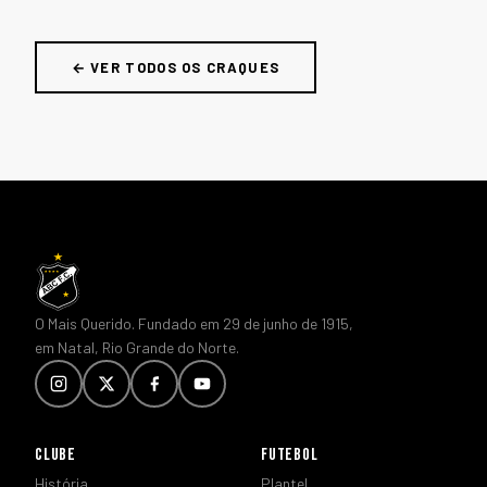
← VER TODOS OS CRAQUES
O Mais Querido. Fundado em 29 de junho de 1915,
em Natal, Rio Grande do Norte.
CLUBE
FUTEBOL
História
Plantel