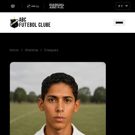
ABC
FUTEBOL CLUBE
Início
/
História
/
Craques