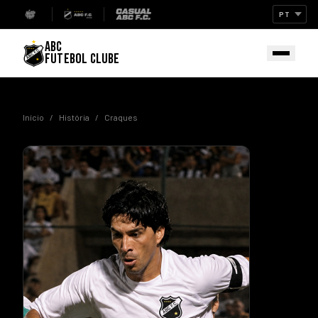
ABC
FUTEBOL CLUBE
Início
/
História
/
Craques