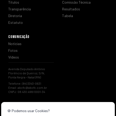
Títulos
Comissão Técnica
Transparência
Resultados
Diretoria
Tabela
Estatuto
COMUNICAÇÃO
Notícias
Fotos
Vídeos
Avenida Deputado Antônio
Florêncio de Queiroz, S/N,
Ponta Negra – Natal (RN)
Telefone: (84) 3343-0631
Email:
abcfc@abcfc.com.br
CNPJ: 08.430.498/0001-34
🍪 Podemos usar Cookies?