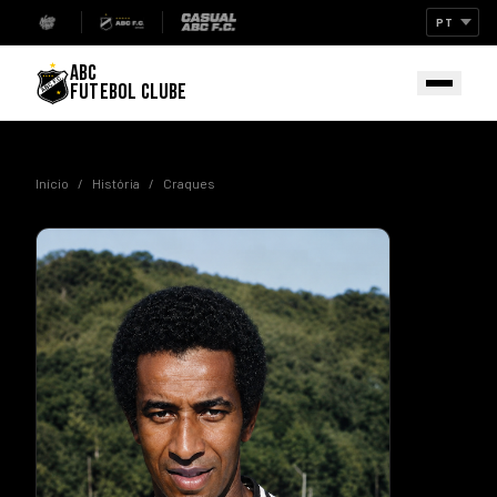
ABC
FUTEBOL CLUBE
Início
/
História
/
Craques