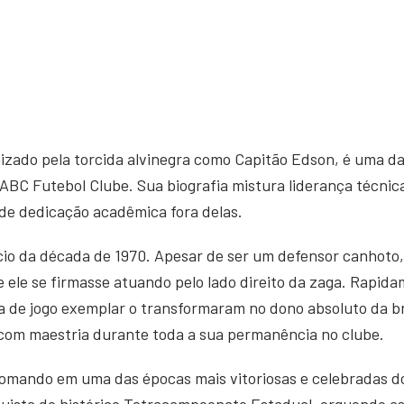
izado pela torcida alvinegra como Capitão Edson, é uma d
 ABC Futebol Clube. Sua biografia mistura liderança técnic
de dedicação acadêmica fora delas.
io da década de 1970. Apesar de ser um defensor canhoto, s
 ele se firmasse atuando pelo lado direito da zaga. Rapida
ura de jogo exemplar o transformaram no dono absoluto da b
com maestria durante toda a sua permanência no clube.
comando em uma das épocas mais vitoriosas e celebradas do 
uista do histórico Tetracampeonato Estadual, erguendo as 