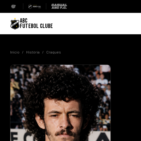
ABC
FUTEBOL CLUBE
Início
/
História
/
Craques