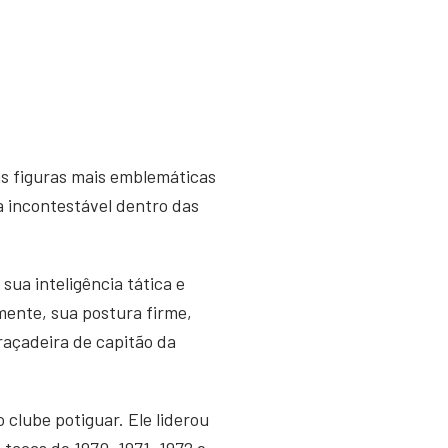
as figuras mais emblemáticas
a incontestável dentro das
ua inteligência tática e
mente, sua postura firme,
raçadeira de capitão da
clube potiguar. Ele liderou
taças de 1970, 1971, 1972 e