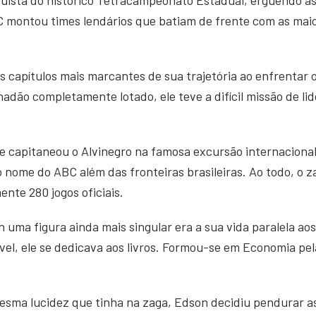
 montou times lendários que batiam de frente com as maio
s capítulos mais marcantes de sua trajetória ao enfrenta
adão completamente lotado, ele teve a difícil missão de li
le capitaneou o Alvinegro na famosa excursão internacional
o nome do ABC além das fronteiras brasileiras. Ao todo, o 
nte 280 jogos oficiais.
 uma figura ainda mais singular era a sua vida paralela a
ível, ele se dedicava aos livros. Formou-se em Economia pe
.
sma lucidez que tinha na zaga, Edson decidiu pendurar as