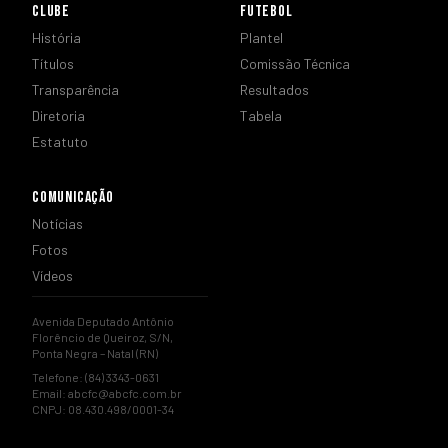
CLUBE
FUTEBOL
História
Plantel
Títulos
Comissão Técnica
Transparência
Resultados
Diretoria
Tabela
Estatuto
COMUNICAÇÃO
Notícias
Fotos
Vídeos
Avenida Deputado Antônio
Florêncio de Queiroz, S/N,
Ponta Negra – Natal (RN)
Telefone: (84) 3343-0631
Email:
abcfc@abcfc.com.br
CNPJ: 08.430.498/0001-34