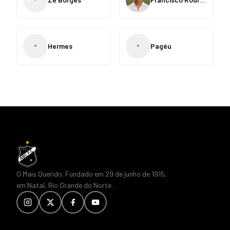
•
•
Hermes
Pagéu
O Mais Querido. Fundado em 29 de junho de 1915,
em Natal, Rio Grande do Norte.