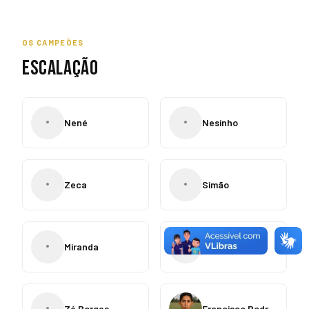
OS CAMPEÕES
ESCALAÇÃO
•
•
Nené
Nesinho
•
•
Zeca
Simão
•
•
Miranda
Acácio
•
Zé Borges
Francisco Rodrigues