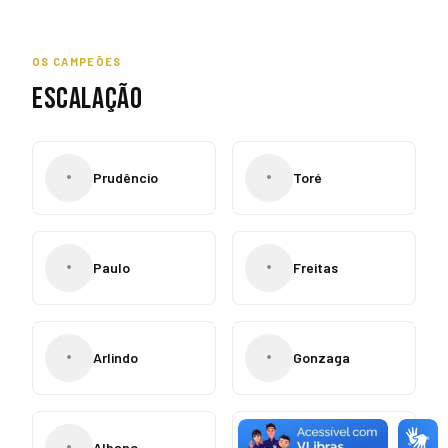
OS CAMPEÕES
ESCALAÇÃO
•
•
Prudêncio
Toré
•
•
Paulo
Freitas
•
•
Arlindo
Gonzaga
•
•
Albano
Paraíba