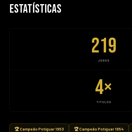
ESTATÍSTICAS
219
JOGOS
4
×
TÍTULOS
🏆 Campeão Potiguar 1953
🏆 Campeão Potiguar 1954