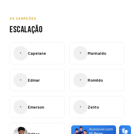
OS CAMPEÕES
ESCALAÇÃO
•
•
Capelane
Marinaldo
•
•
Edmar
Romildo
•
•
Emerson
Zelito
•
Odilon
Quirino