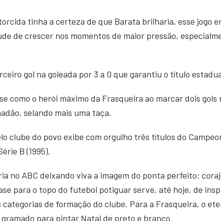
torcida tinha a certeza de que Barata brilharia, esse jogo 
tude de crescer nos momentos de maior pressão, especialme
rceiro gol na goleada por 3 a 0 que garantiu o título estadu
se como o herói máximo da Frasqueira ao marcar dois gols 
hadão, selando mais uma taça.
lo clube do povo exibe com orgulho três títulos do Campeon
érie B (1995).
ria no ABC deixando viva a imagem do ponta perfeito: cora
ase para o topo do futebol potiguar serve, até hoje, de ins
categorias de formação do clube. Para a Frasqueira, o ete
 gramado para pintar Natal de preto e branco.