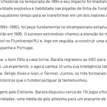
profissional na temporada de 1994 e seu impacto foi imedia
ocidade explosiva e habilidade nas jogadas de linha de fun
pouquíssimo tempo para se transformar em um dos maiores 
994–1995), foi peça fundamental no bicampeonato estadual
leirão em 1995. O sucesso estrondoso chamou a atenção do 
bol no Fluminense/RJ e, logo em seguida, a construir uma só
spanha e Portugal.
pa, o bom filho a casa torna. Barata regressou ao ABC pa
Já experiente, o agora camisa 10 uniu sua inteligência táti
ra: Sérgio Alves e Ivan, o Terrível. Juntos, os três formara
olclóricos que o futebol potiguar já testemunhou.
ens pelo Elefante, Barata disputou cerca de 115 jogos ofic
idades, uma média de gols altíssima para um atacante de 