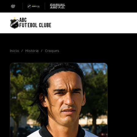
ABC
FUTEBOL CLUBE
Início
/
História
/
Craques