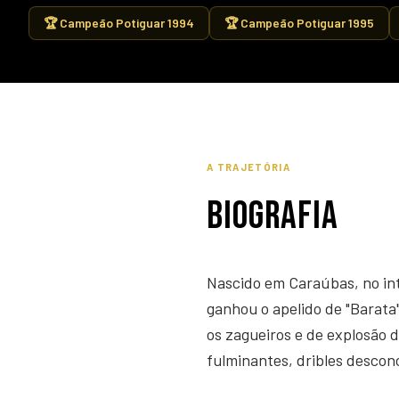
🏆 Campeão Potiguar 1994
🏆 Campeão Potiguar 1995
A TRAJETÓRIA
BIOGRAFIA
Nascido em Caraúbas, no int
ganhou o apelido de "Barata"
os zagueiros e de explosão 
fulminantes, dribles desco