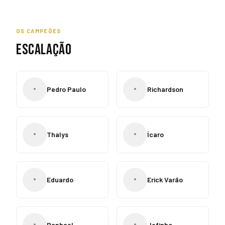
OS CAMPEÕES
ESCALAÇÃO
•
•
Pedro Paulo
Richardson
•
•
Thalys
Ícaro
•
•
Eduardo
Erick Varão
•
•
Raphael
Jefinho