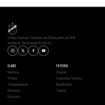
O Mais Querido. Fundado em 29 de junho de 1915,
em Natal, Rio Grande do Norte.
CLUBE
FUTEBOL
História
Plantel
Títulos
Comissão Técnica
Transparência
Resultados
Diretoria
Tabela
Estatuto