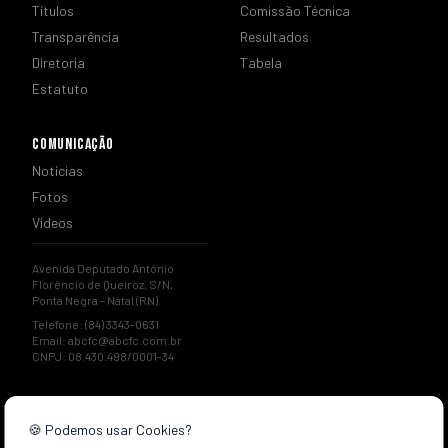
Títulos
Comissão Técnica
Transparência
Resultados
Diretoria
Tabela
Estatuto
COMUNICAÇÃO
Notícias
Fotos
Vídeos
Avenida Deputado Antônio
Florêncio de Queiroz, S/N,
Ponta Negra – Natal (RN)
Telefone: (84) 3343-0631
Email:
abcfc@abcfc.com.br
CNPJ: 08.430.498/0001-34
🍪 Podemos usar Cookies?