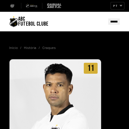
ABC
FUTEBOL CLUBE
Início
/
História
/
Craques
11