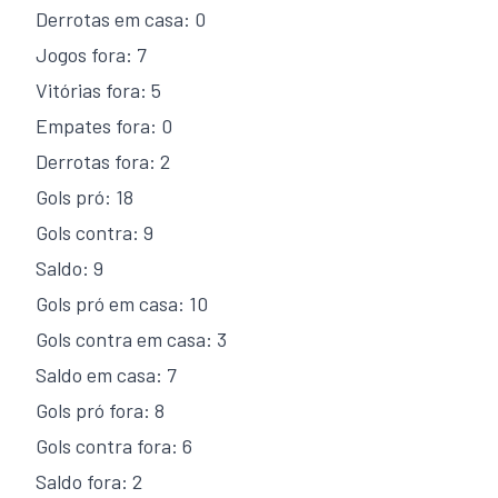
Derrotas em casa: 0
Jogos fora: 7
Vitórias fora: 5
Empates fora: 0
Derrotas fora: 2
Gols pró: 18
Gols contra: 9
Saldo: 9
Gols pró em casa: 10
Gols contra em casa: 3
Saldo em casa: 7
Gols pró fora: 8
Gols contra fora: 6
Saldo fora: 2