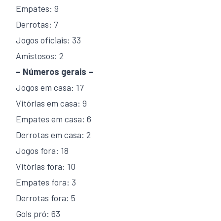
Empates: 9
Derrotas: 7
Jogos oficiais: 33
Amistosos: 2
– Números gerais –
Jogos em casa: 17
Vitórias em casa: 9
Empates em casa: 6
Derrotas em casa: 2
Jogos fora: 18
Vitórias fora: 10
Empates fora: 3
Derrotas fora: 5
Gols pró: 63