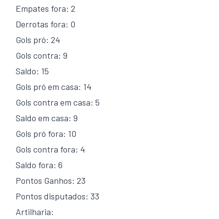
Empates fora: 2
Derrotas fora: 0
Gols pró: 24
Gols contra: 9
Saldo: 15
Gols pró em casa: 14
Gols contra em casa: 5
Saldo em casa: 9
Gols pró fora: 10
Gols contra fora: 4
Saldo fora: 6
Pontos Ganhos: 23
Pontos disputados: 33
Artilharia: