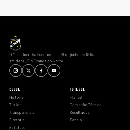
O Mais Querido. Fundado em 29 de junho de 1915,
em Natal, Rio Grande do Norte.
CLUBE
FUTEBOL
História
Plantel
Títulos
Comissão Técnica
Transparência
Resultados
Diretoria
Tabela
Estatuto