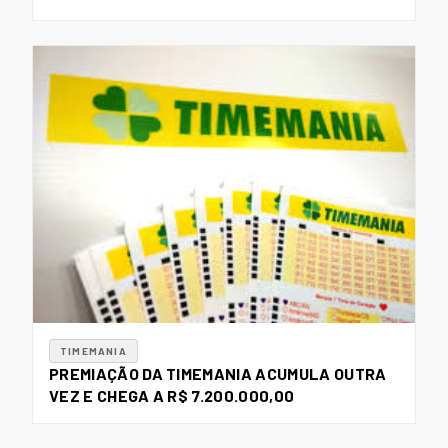
TIMEMANIA
PREMIAÇÃO DA TIMEMANIA ACUMULA OUTRA
VEZ E CHEGA A R$ 7.200.000,00