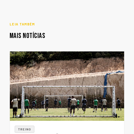
LEIA TAMBÉM
MAIS NOTÍCIAS
TREINO