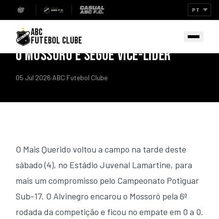
Início
/
Notícias
IMPRENSA
ABC
SUB-17: MAIS QUERIDO EMPATA COM
FUTEBOL CLUBE
O MOSSORÓ E SEGUE VICE-LÍDER
05 Jul 2026
·
ABC Futebol Clube
O Mais Querido voltou a campo na tarde deste
sábado (4), no Estádio Juvenal Lamartine, para
mais um compromisso pelo Campeonato Potiguar
Sub-17. O Alvinegro encarou o Mossoró pela 6ª
rodada da competição e ficou no empate em 0 a 0.