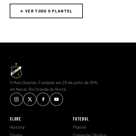
← VER TODO O PLANTEL
O Mais Querido. Fundado em 29 de junho de 1915,
em Natal, Rio Grande do Norte.
CLUBE
FUTEBOL
História
Plantel
Títulos
Comissão Técnica