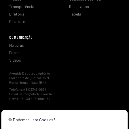
Transparência
Resultados
Diretoria
Tabela
Estatuto
COMUNICAÇÃO
Notícias
Fotos
Vídeos
Avenida Deputado Antônio
Florêncio de Queiroz, S/N,
Ponta Negra – Natal (RN)
Telefone: (84) 3343-0631
Email:
abcfc@abcfc.com.br
CNPJ: 08.430.498/0001-34
🍪 Podemos usar Cookies?
© 2026 ABC Futebol Clube. Todos os direitos reservados.