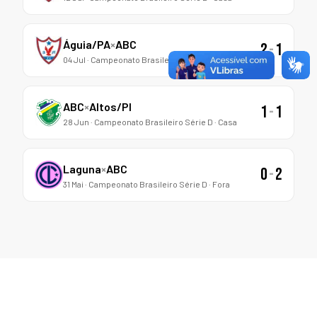
Águia/PA
×
ABC
2
-
1
04 Jul · Campeonato Brasileiro Série D · Fora
ABC
×
Altos/PI
1
-
1
28 Jun · Campeonato Brasileiro Série D · Casa
Laguna
×
ABC
0
-
2
31 Mai · Campeonato Brasileiro Série D · Fora