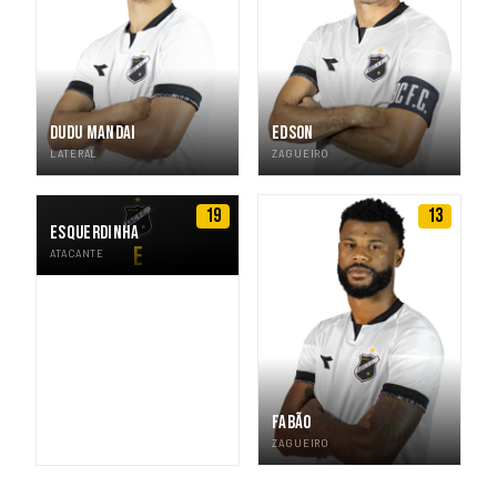
DUDU MANDAI
EDSON
LATERAL
ZAGUEIRO
19
13
ESQUERDINHA
E
ATACANTE
FABÃO
ZAGUEIRO