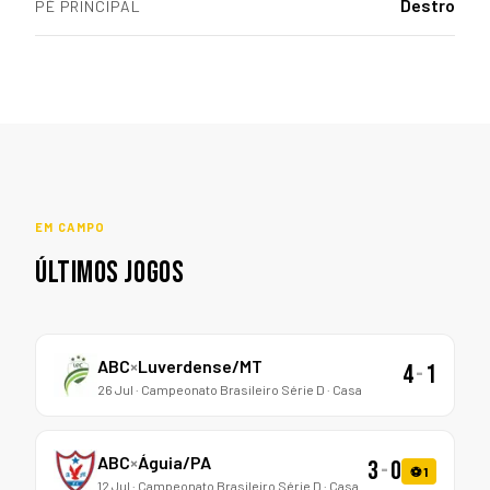
Destro
PÉ PRINCIPAL
EM CAMPO
ÚLTIMOS JOGOS
ABC
×
Luverdense/MT
4
-
1
26 Jul · Campeonato Brasileiro Série D · Casa
ABC
×
Águia/PA
3
-
0
⚽ 1
12 Jul · Campeonato Brasileiro Série D · Casa