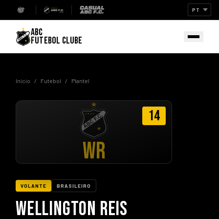
ABC
FUTEBOL CLUBE
Início
/
Futebol
/
Plantel
14
WR
VOLANTE
BRASILEIRO
WELLINGTON REIS