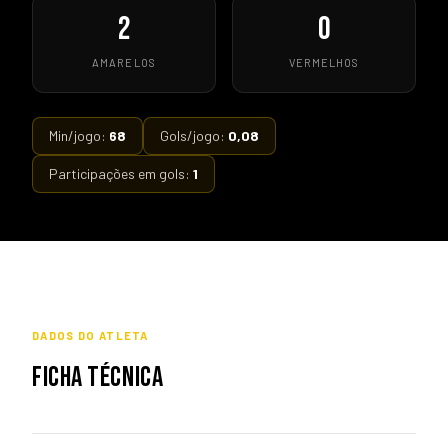
2
0
AMARELOS
VERMELHOS
Min/jogo:
68
Gols/jogo:
0,08
Participações em gols:
1
DADOS DO ATLETA
FICHA TÉCNICA