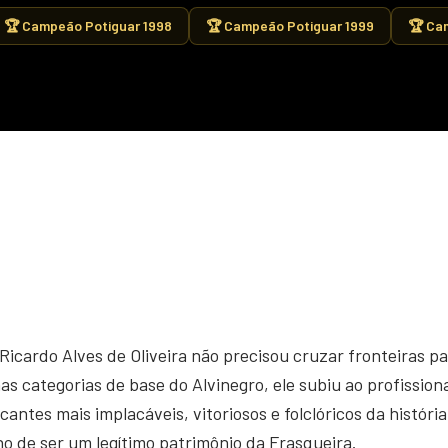
🏆 Campeão Potiguar 1998
🏆 Campeão Potiguar 1999
🏆 Ca
 Ricardo Alves de Oliveira não precisou cruzar fronteiras 
s categorias de base do Alvinegro, ele subiu ao profission
acantes mais implacáveis, vitoriosos e folclóricos da históri
ho de ser um legítimo patrimônio da Frasqueira.