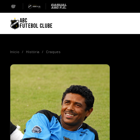
ABC
FUTEBOL CLUBE
Início
/
História
/
Craques