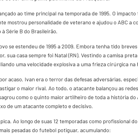
lançado ao time principal na temporada de 1995. O impacto 
ante mostrou personalidade de veterano e ajudou o ABC a 
 à Série B do Brasileirão.
Povo se estendeu de 1995 a 2009. Embora tenha tido breves
ior, sua casa sempre foi Natal (RN). Vestindo a camisa pret
aliando uma velocidade explosiva a uma frieza cirúrgica na h
o por acaso. Ivan era o terror das defesas adversárias, espe
stigar o maior rival. Ao todo, o atacante balançou as rede
agrou como o quinto maior artilheiro de toda a história d
lexo de um atacante completo e decisivo.
mpica. Ao longo de suas 12 temporadas como profissional do
 mais pesadas do futebol potiguar, acumulando: