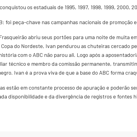
onquistou os estaduais de 1995, 1997, 1998, 1999, 2000, 2
 B: foi peça-chave nas campanhas nacionais de promoção e
 Frasqueirão abriu seus portões para uma noite de muita 
 Copa do Nordeste, Ivan pendurou as chuteiras cercado pe
história com o ABC não parou ali. Logo após a aposentadoria
iliar técnico e membro da comissão permanente, transmiti
negro. Ivan é a prova viva de que a base do ABC forma craqu
as estão em constante processo de apuração e poderão ser
a disponibilidade e da divergência de registros e fontes h