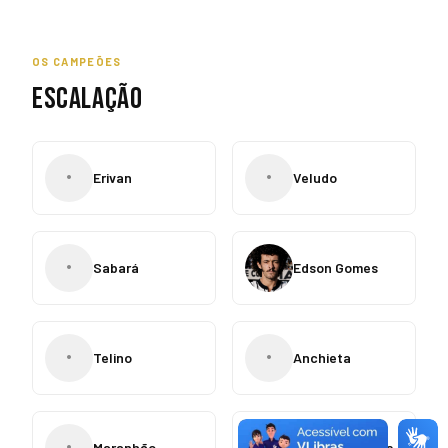
OS CAMPEÕES
ESCALAÇÃO
•
•
Erivan
Veludo
•
Sabará
Edson Gomes
•
•
Telino
Anchieta
•
Maranhão
Danilo Menezes