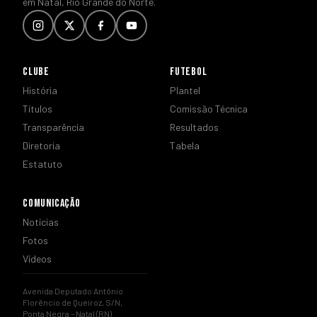
em Natal, Rio Grande do Norte.
CLUBE
FUTEBOL
História
Plantel
Títulos
Comissão Técnica
Transparência
Resultados
Diretoria
Tabela
Estatuto
COMUNICAÇÃO
Notícias
Fotos
Vídeos
Avenida Deputado Antônio
Florêncio de Queiroz, S/N,
Ponta Negra – Natal (RN)