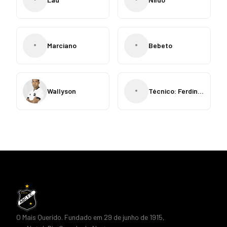
•
•
Marciano
Bebeto
•
Wallyson
Técnico: Ferdinando Teixeira
O Mais Querido. Fundado em 29 de junho de 1915,