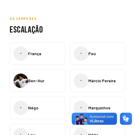
OS CAMPEÕES
ESCALAÇÃO
•
•
França
Peu
•
Ben-Hur
Márcio Pereira
•
•
Nêgo
Marquinhos
•
•
Lau
Nildo