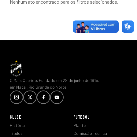
Nenhum ato encontrado para os filtros selecionados.
O Mais Querido. Fundado em 29 de junho de 1915,
em Natal, Rio Grande do Norte.
CLUBE
FUTEBOL
História
Plantel
Títulos
Comissão Técnica