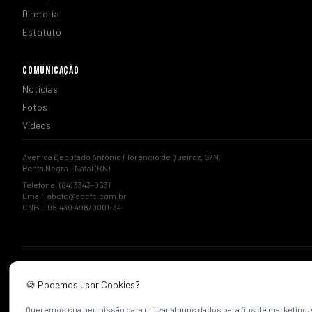
Diretoria
Estatuto
COMUNICAÇÃO
Notícias
Fotos
Vídeos
Avenida Deputado Antônio Florêncio de Queiroz, S/N,
Ponta Negra – Natal (RN)
Telefone: (84) 3343-0631
Email:
abcfc@abcfc.com.br
CNPJ: 08.430.498/0001-34
🍪 Podemos usar Cookies?
Queremos sua permissão para utilizar alguns dados para fins de marketing