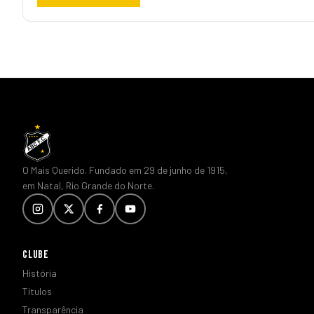
O Mais Querido. Fundado em 29 de junho de 1915,
em Natal, Rio Grande do Norte.
CLUBE
História
Títulos
Transparência